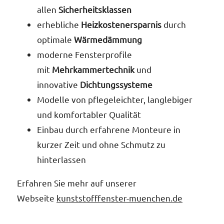
Rol
unser
allen
Sicherheitsklassen
erhebliche
Heizkostenersparnis
durch
optimale
Wärmedämmung
moderne Fensterprofile
mit
Mehrkammertechnik
und
Es gi
innovative
Dichtungssysteme
Ihre
Modelle von pflegeleichter, langlebiger
und komfortabler Qualität
Einbau durch erfahrene Monteure in
kurzer Zeit und ohne Schmutz zu
hinterlassen
Erfahren Sie mehr auf unserer
Webseite
kunststofffenster-muenchen.de