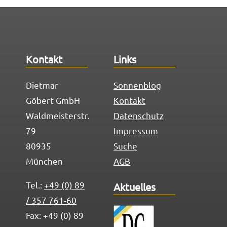
Au
Kontakt
Links
Un
Dietmar
Sonnenblog
Pe
Göbert GmbH
Kontakt
Te
Waldmeisterstr.
Datenschutz
79
Impressum
80935
Suche
München
AGB
Tel.:
+49 (0) 89
Aktuelles
/ 357 761-60
Fax: +49 (0) 89