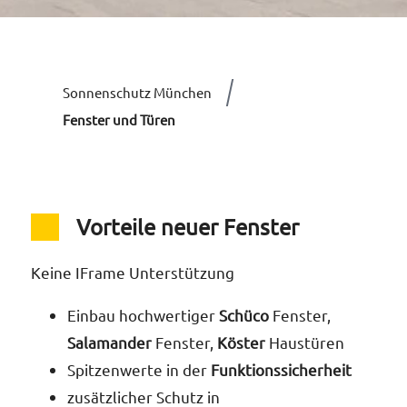
Dop
Dac
Umfas
Sonnenschutz München
Ve
Leist
Fenster und Türen
Rol
Sol
Auf
Vorteile neuer Fenster
Erhal
Ein
Absc
Keine IFrame Unterstützung
Vor
Sic
Einbau hochwertiger
Schüco
Fenster,
Dac
Salamander
Fenster,
Köster
Haustüren
Bra
Hol
Spitzenwerte in der
Funktionssicherheit
Hol
Ja
Kurze
zusätzlicher Schutz in