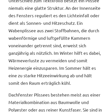
Unterschied zum Textilrollo besitzt ein Plissee
Rol
unser
niemals eine glatte Struktur. An der Innenseite
des Fensters reguliert es den Lichteinfall oder
dient als Sonnen- und Hitzeschutz. Ein
Wabenplissee aus zwei Stoffbahnen, die durch
wabenförmige und luftgefüllte Kammern
Es gi
Ihre
voneinander getrennt sind, erweist sich
ganzjährig als nützlich. Im Winter hilft es dabei,
Wärmeverluste zu vermeiden und somit
Heizenergie einzusparen. Im Sommer hält es
eine zu starke Hitzeeinwirkung ab und hält
somit den Raum erträglich kühl.
Dachfenster Plissees bestehen meist aus einer
Materialkombination aus Baumwolle und
Polyester oder aus reiner Kunstfaser. Sie sind in