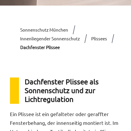
Dop
Dac
Umfas
Sonnenschutz München
Ve
Leist
Innenliegender Sonnenschutz
Plissees
Rol
Dachfenster Plissee
Sol
Auf
Erhal
Ein
Dachfenster Plissee als
Absc
Vor
Sonnenschutz und zur
Lichtregulation
Sic
Dac
Bra
Hol
Ein Plissee ist ein gefalteter oder geraffter
Hol
Fensterbehang, der innenseitig montiert ist. Im
Ja
Kurze