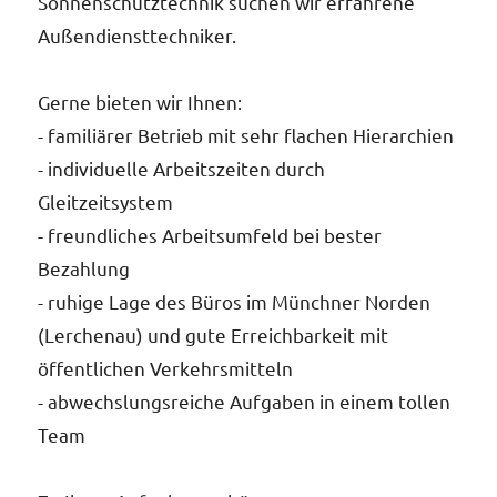
Sonnenschutztechnik suchen wir erfahrene
Rol
unser
Außendiensttechniker.
Gerne bieten wir Ihnen:
- familiärer Betrieb mit sehr flachen Hierarchien
- individuelle Arbeitszeiten durch
Es gi
Ihre
Gleitzeitsystem
- freundliches Arbeitsumfeld bei bester
Bezahlung
- ruhige Lage des Büros im Münchner Norden
(Lerchenau) und gute Erreichbarkeit mit
öffentlichen Verkehrsmitteln
- abwechslungsreiche Aufgaben in einem tollen
Team