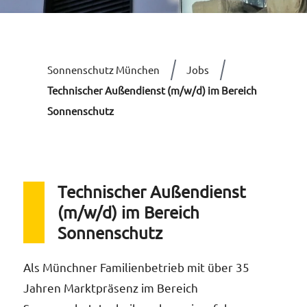
Dop
Dac
Umfas
Sonnenschutz München
Jobs
Ve
Leist
Technischer Außendienst (m/w/d) im Bereich
Rol
Sonnenschutz
Sol
Auf
Erhal
Ein
Technischer Außendienst
Absc
Vor
(m/w/d) im Bereich
Sonnenschutz
Sic
Dac
Bra
Hol
Als Münchner Familienbetrieb mit über 35
Hol
Jahren Marktpräsenz im Bereich
Ja
Kurze